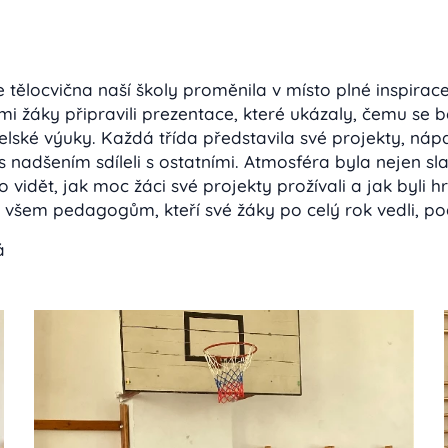
tělocvična naší školy proměnila v místo plné inspirace,
mi žáky připravili prezentace, které ukázaly, čemu se
lské výuky. Každá třída představila své projekty, nápa
 s nadšením sdíleli s ostatními. Atmosféra byla nejen sl
o vidět, jak moc žáci své projekty prožívali a jak byli hr
 všem pedagogům, kteří své žáky po celý rok vedli, pod
ká