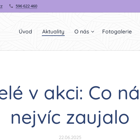
cz
596 622 460
Úvod
Aktuality
O nás
Fotogalerie
lé v akci: Co ná
nejvíc zaujalo
22.06.2025