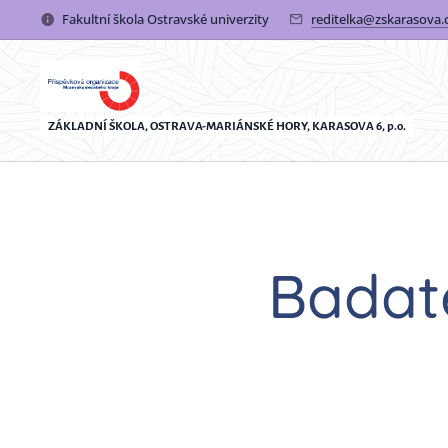
Fakultní škola Ostravské univerzity
reditelka@zskarasova.
ZÁKLADNÍ ŠKOLA, OSTRAVA-MARIÁNSKÉ HORY, KARASOVA 6, p.o.
Badate