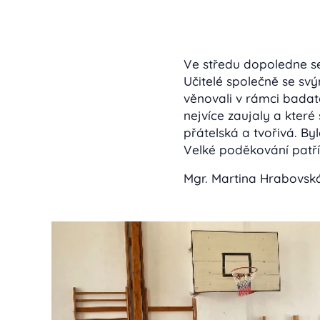
Ve středu dopoledne se 
Učitelé společně se svý
věnovali v rámci badate
nejvíce zaujaly a které
přátelská a tvořivá. Byl
Velké poděkování patří
Mgr. Martina Hrabovs