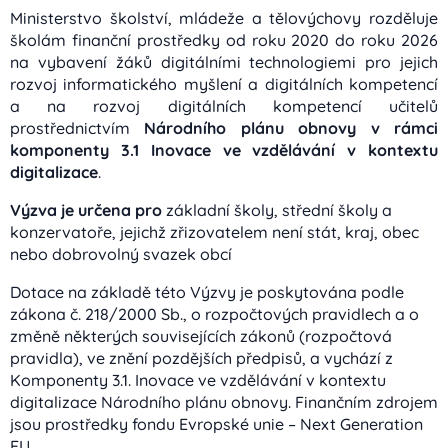
Ministerstvo školství, mládeže a tělovýchovy rozděluje
školám finanční prostředky od roku 2020 do roku 2026
na vybavení žáků digitálními technologiemi pro jejich
rozvoj informatického myšlení a digitálních kompetencí
a na rozvoj digitálních kompetencí učitelů
prostřednictvím
Národního plánu obnovy v rámci
komponenty 3.1
Inovace ve vzdělávání v kontextu
digitalizace
.
Výzva je určena pro
základní školy, střední školy a
konzervatoře, jejichž zřizovatelem není stát, kraj, obec
nebo dobrovolný svazek obcí
Dotace na základě této Výzvy je poskytována podle
zákona č. 218/2000 Sb., o rozpočtových pravidlech a o
změně některých souvisejících zákonů (rozpočtová
pravidla), ve znění pozdějších předpisů, a vychází z
Komponenty 3.1. Inovace ve vzdělávání v kontextu
digitalizace Národního plánu obnovy. Finančním zdrojem
jsou prostředky fondu Evropské unie – Next Generation
EU.