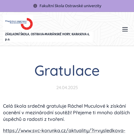
Fakultní škola Ostravské univerzity
ZÁKLADNÍ ŠKOLA, OSTRAVA-MARIÁNSKÉ HORY, KARASOVA 6,
p.o.
Gratulace
24.04.2025
Celá škola srdečně gratuluje Ráchel Muculové k získání
ocenění v mezinárodní soutěži! Přejeme ti mnoho dalších
úspěchů a radosti z tvoření. ✨
https://www.svc-korunka.cz/aktuality/?i=vysledkova-