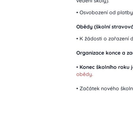
vedení školy).
• Osvobození od platby
Obědy (školní stravová
• K žádosti o zařazení 
Organizace konce a za
•
Konec školního roku j
obědy.
• Začátek nového školní