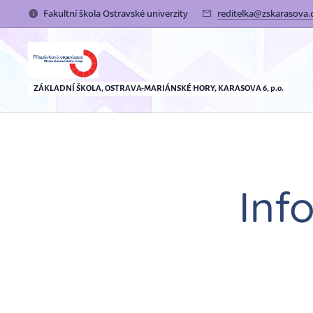
Fakultní škola Ostravské univerzity
reditelka@zskarasova.
ZÁKLADNÍ ŠKOLA, OSTRAVA-MARIÁNSKÉ HORY, KARASOVA 6, p.o.
Inf