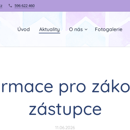
cz
596 622 460
Úvod
Aktuality
O nás
Fotogalerie
ormace pro zák
zástupce
11.06.2026