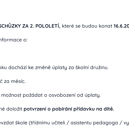
SCHŮZKY ZA 2. POLOLETÍ,
které se budou konat
16.6.2
nformace o:
oku dochází ke změně úplaty za školní družinu.
Kč za měsíc.
í možnost požádat o osvobození od úplaty.
né doložit
potvrzení o pobírání přídavku na dítě.
evzdat škole (třídnímu učiteli / asistentu pedagoga / vy