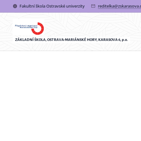
Fakultní škola Ostravské univerzity
reditelka@zskarasova.
ZÁKLADNÍ ŠKOLA, OSTRAVA-MARIÁNSKÉ HORY, KARASOVA 6, p.o.