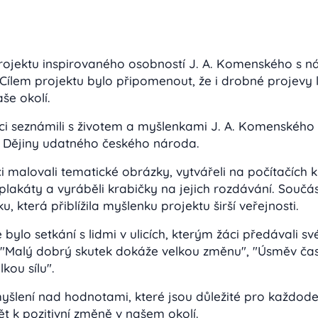
o projektu inspirovaného osobností J. A. Komenského s
 Cílem projektu bylo připomenout, že i drobné projevy
e okolí.
ci seznámili s životem a myšlenkami J. A. Komenského
e
Dějiny udatného českého národa
.
i malovali tematické obrázky, vytvářeli na počítačích 
 plakáty a vyráběli krabičky na jejich rozdávání. Součást
, která přiblížila myšlenku projektu širší veřejnosti.
bylo setkání s lidmi v ulicích, kterým žáci předávali s
"Malý dobrý skutek dokáže velkou změnu", "Úsměv čas
kou sílu".
yšlení nad hodnotami, které jsou důležité pro každodenn
t k pozitivní změně v našem okolí.