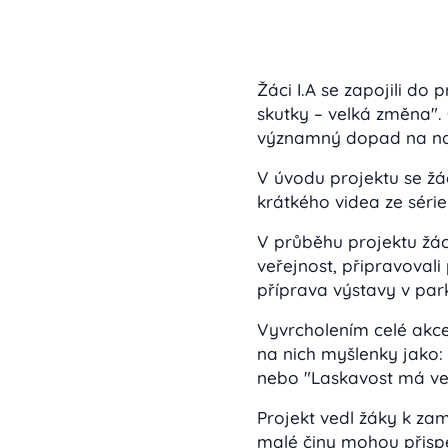
Žáci I.A se zapojili d
skutky – velká změna".
významný dopad na naš
V úvodu projektu se žá
krátkého videa ze séri
V průběhu projektu žác
veřejnost, připravovali
příprava výstavy v parku
Vyvrcholením celé akce 
na nich myšlenky jako:
nebo "Laskavost má vel
Projekt vedl žáky k zam
malé činy mohou přispě