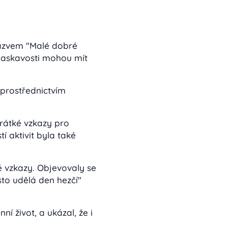
 názvem "Malé dobré
 laskavosti mohou mít
 prostřednictvím
krátké vzkazy pro
í aktivit byla také
vé vzkazy. Objevovaly se
to udělá den hezčí"
í život, a ukázal, že i