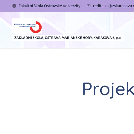
Fakultní škola Ostravské univerzity
reditelka@zskarasova.
ZÁKLADNÍ ŠKOLA, OSTRAVA-MARIÁNSKÉ HORY, KARASOVA 6, p.o.
Proje