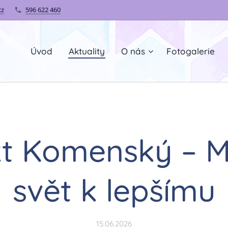
cz
596 622 460
Úvod
Aktuality
O nás
Fotogalerie
kt Komenský – 
svět k lepšímu
15.06.2026