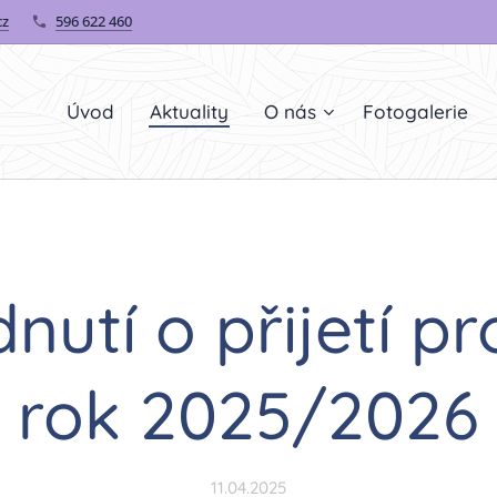
cz
596 622 460
Úvod
Aktuality
O nás
Fotogalerie
utí o přijetí pr
rok 2025/2026
11.04.2025