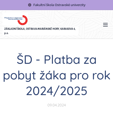
Fakultní škola Ostravské univerzity
ZÁKLADNÍ ŠKOLA, OSTRAVA-MARIÁNSKÉ HORY, KARASOVA 6,
p.o.
ŠD - Platba za
pobyt žáka pro rok
2024/2025
09.04.2024