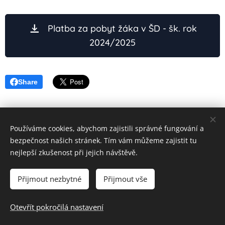
Platba za pobyt žáka v ŠD - šk. rok
2024/2025
Share
Používáme cookies, abychom zajistili správné fungování a
bezpečnost našich stránek. Tím vám můžeme zajistit tu
©
2026 Základní škola Ostrava Mariánské Hory, Karasova 6,
nejlepší zkušenost při jejich návštěvě.
příspěvková organizace
Karasova 300/6, 709 00 Ostrava - Mariánské Hory je
Přijmout nezbytné
Přijmout vše
příspěvkovou organizací zřizovanou Moravskoslezským krajem
Všechna práva vyhrazena
Otevřít pokročilá nastavení
Vytvořeno službou
Webnode
Cookies