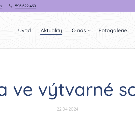
cz
596 622 460
Úvod
Aktuality
O nás
Fotogalerie
a ve výtvarné so
22.04.2024